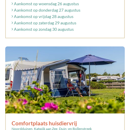
Aankomst op woensdag 26 augustus
Aankomst op donderdag 27 augustus
Aankomst op vrijdag 28 augustus
Aankomst op zaterdag 29 augustus
Aankomst op zondag 30 augustus
Comfortplaats huisdiervrij
Noordduinen, Katwijk aan Zee, Duin- en Bollenstreek